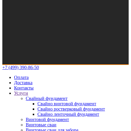
+7 (499) 390-86-50
Оплата
Доставка
Контакты
Услуги
Свайный фундамент
Свайно винтовой фундамент
Свайно ростверковый фундамент
Свайно ленточный фундамент
Винтовой фундамент
Винтовые сваи
Винтовые сваи для забора